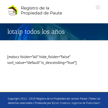
Saltar
al
contenido
lotaip todos los años
[mdocs folder=”all” hide_folder=”false”
sort_value=”default” is_descending=”true”]
Copyright 2012 - 2018 Registro de la Propiedad del canton Paute | Todos los
derechos reservados | Producido por
Byron Creativo | Agencia de Publicidad
|