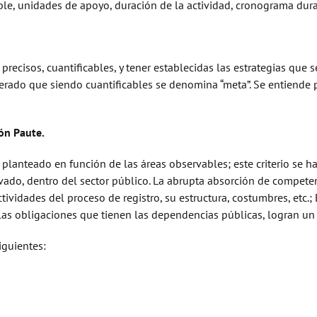
le, unidades de apoyo, duración de la actividad, cronograma duran
precisos, cuantificables, y tener establecidas las estrategias que
perado que siendo cuantificables se denomina “meta”. Se entiende p
ón Paute.
planteado en función de las áreas observables; este criterio se h
vado, dentro del sector público. La abrupta absorción de competenc
actividades del proceso de registro, su estructura, costumbres, etc
las obligaciones que tienen las dependencias públicas, logran un
iguientes: