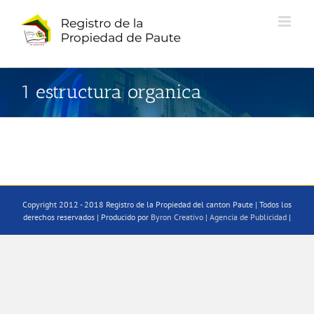
Saltar
al
contenido
1 estructura organica
Copyright 2012 - 2018 Registro de la Propiedad del canton Paute | Todos los
derechos reservados | Producido por
Byron Creativo | Agencia de Publicidad
|