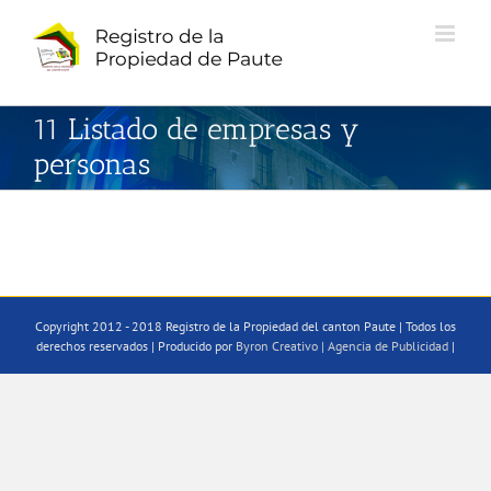
Saltar
al
contenido
11 Listado de empresas y
personas
Copyright 2012 - 2018 Registro de la Propiedad del canton Paute | Todos los
derechos reservados | Producido por
Byron Creativo | Agencia de Publicidad
|