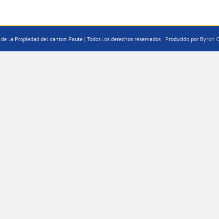
de la Propiedad del canton Paute | Todos los derechos reservados | Producido por
Byron C