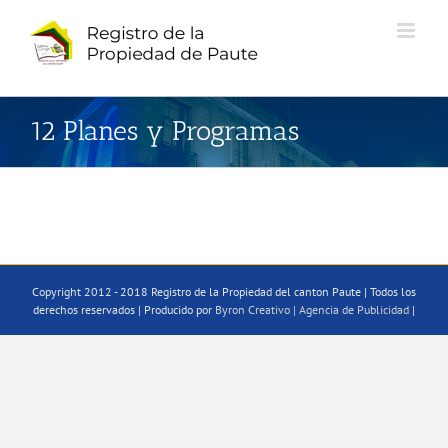
Saltar
al
contenido
12 Planes y Programas
Copyright 2012 - 2018 Registro de la Propiedad del canton Paute | Todos los
derechos reservados | Producido por
Byron Creativo | Agencia de Publicidad
|