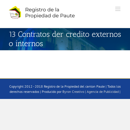
Saltar
al
contenido
13 Contratos der credito externos
o internos
Copyright 2012 - 2018 Registro de la Propiedad del canton Paute | Todos los
derechos reservados | Producido por
Byron Creativo | Agencia de Publicidad
|