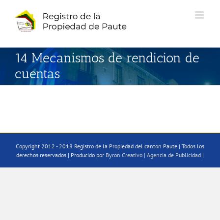
Saltar
al
contenido
14 Mecanismos de rendicion de
cuentas
Copyright 2012 - 2018 Registro de la Propiedad del canton Paute | Todos los
derechos reservados | Producido por
Byron Creativo | Agencia de Publicidad
|