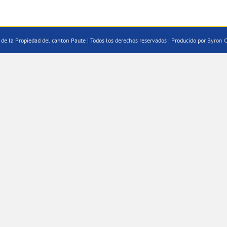
de la Propiedad del canton Paute | Todos los derechos reservados | Producido por
Byron C