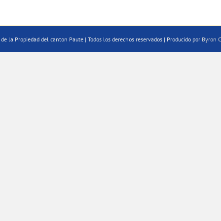
de la Propiedad del canton Paute | Todos los derechos reservados | Producido por
Byron C