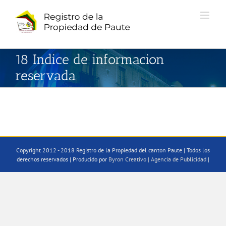
Saltar
al
contenido
18 Indice de informacion
reservada
Copyright 2012 - 2018 Registro de la Propiedad del canton Paute | Todos los
derechos reservados | Producido por
Byron Creativo | Agencia de Publicidad
|