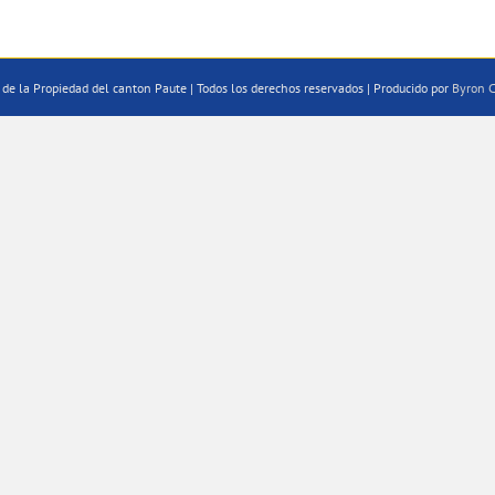
de la Propiedad del canton Paute | Todos los derechos reservados | Producido por
Byron C