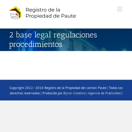
Saltar
al
contenido
2 base legal regulaciones
procedimientos
Copyright 2012 - 2018 Registro de la Propiedad del canton Paute | Todos los
derechos reservados | Producido por
Byron Creativo | Agencia de Publicidad
|