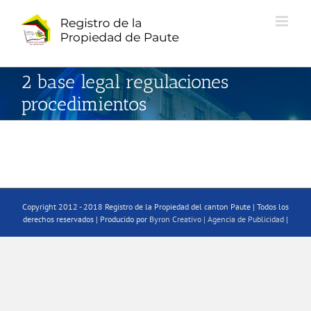
Saltar
al
contenido
2 base legal regulaciones
procedimientos
Copyright 2012 - 2018 Registro de la Propiedad del canton Paute | Todos los
derechos reservados | Producido por
Byron Creativo | Agencia de Publicidad
|