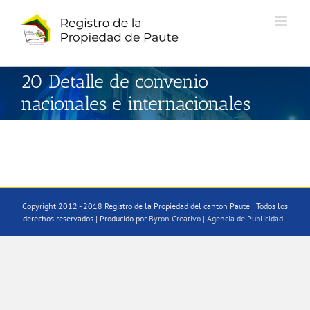
Saltar
al
contenido
20 Detalle de convenio
nacionales e internacionales
Copyright 2012 - 2018 Registro de la Propiedad del canton Paute | Todos los
derechos reservados | Producido por
Byron Creativo | Agencia de Publicidad
|