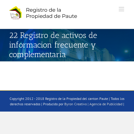
Saltar
al
contenido
22 Registro de activos de
informacion frecuente y
complementaria
Copyright 2012 - 2018 Registro de la Propiedad del canton Paute | Todos los
derechos reservados | Producido por
Byron Creativo | Agencia de Publicidad
|