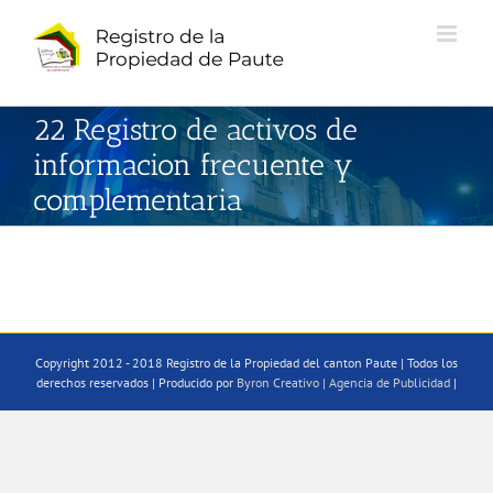
Saltar
al
contenido
22 Registro de activos de
informacion frecuente y
complementaria
Copyright 2012 - 2018 Registro de la Propiedad del canton Paute | Todos los
derechos reservados | Producido por
Byron Creativo | Agencia de Publicidad
|