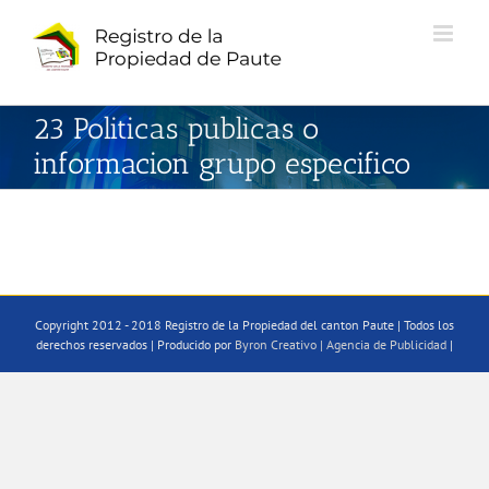
Saltar
al
contenido
23 Politicas publicas o
informacion grupo especifico
Copyright 2012 - 2018 Registro de la Propiedad del canton Paute | Todos los
derechos reservados | Producido por
Byron Creativo | Agencia de Publicidad
|