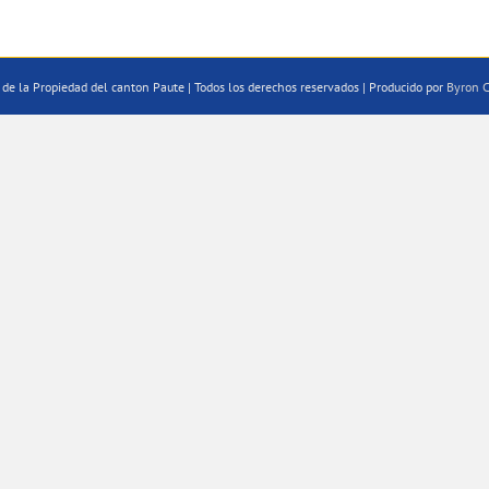
de la Propiedad del canton Paute | Todos los derechos reservados | Producido por
Byron C