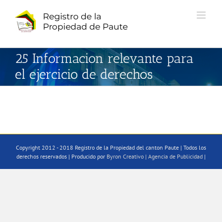
Saltar
al
contenido
25 Informacion relevante para
el ejercicio de derechos
Copyright 2012 - 2018 Registro de la Propiedad del canton Paute | Todos los
derechos reservados | Producido por
Byron Creativo | Agencia de Publicidad
|