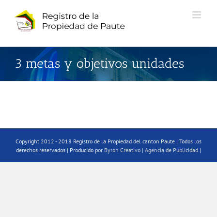
Saltar
al
contenido
3 metas y objetivos unidades
Copyright 2012 - 2018 Registro de la Propiedad del canton Paute | Todos los
derechos reservados | Producido por
Byron Creativo | Agencia de Publicidad
|