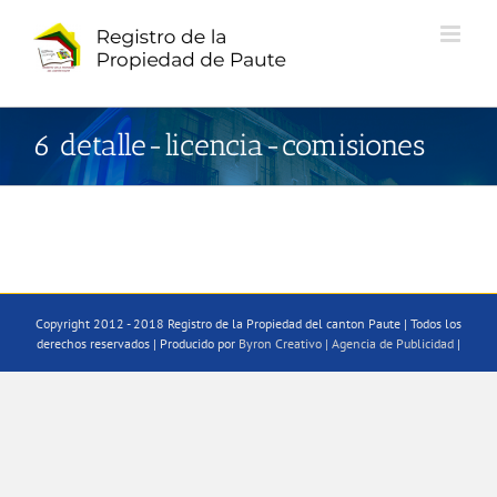
Saltar
al
contenido
6 detalle-licencia-comisiones
Copyright 2012 - 2018 Registro de la Propiedad del canton Paute | Todos los
derechos reservados | Producido por
Byron Creativo | Agencia de Publicidad
|