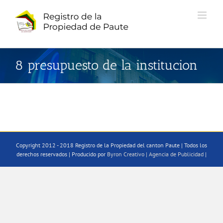
Saltar
al
contenido
8 presupuesto de la institucion
Copyright 2012 - 2018 Registro de la Propiedad del canton Paute | Todos los
derechos reservados | Producido por
Byron Creativo | Agencia de Publicidad
|