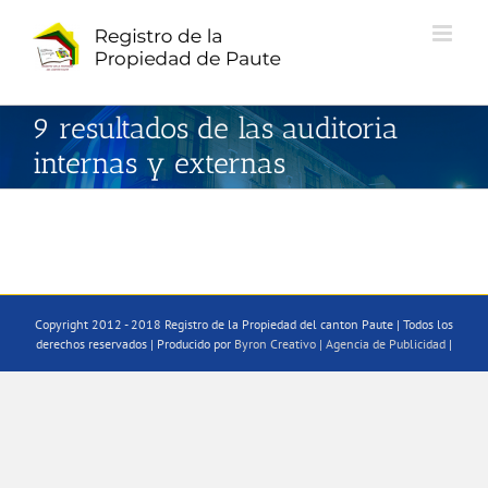
Saltar
al
contenido
9 resultados de las auditoria
internas y externas
Copyright 2012 - 2018 Registro de la Propiedad del canton Paute | Todos los
derechos reservados | Producido por
Byron Creativo | Agencia de Publicidad
|