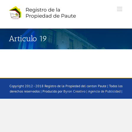
Saltar
al
contenido
Articulo 19
Copyright 2012 - 2018 Registro de la Propiedad del canton Paute | Todos los
derechos reservados | Producido por
Byron Creativo | Agencia de Publicidad
|