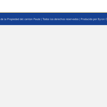
de la Propiedad del canton Paute | Todos los derechos reservados | Producido por
Byron C