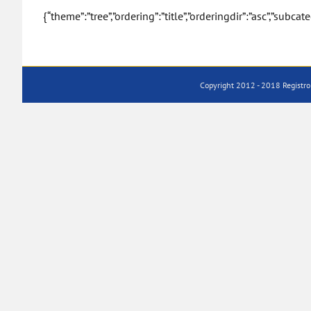
{“theme”:”tree”,”ordering”:”title”,”orderingdir”:”asc”,”sub
Copyright 2012 - 2018 Registro 