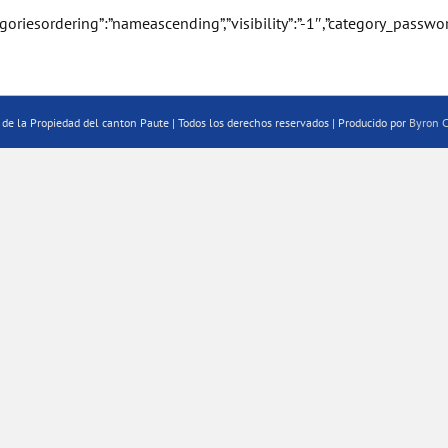
categoriesordering”:”nameascending”,”visibility”:”-1″,”category_passwo
de la Propiedad del canton Paute | Todos los derechos reservados | Producido por
Byron C