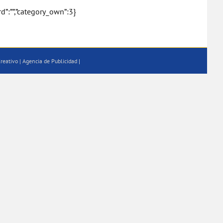
rd”:””,”category_own”:3}
reativo | Agencia de Publicidad
|