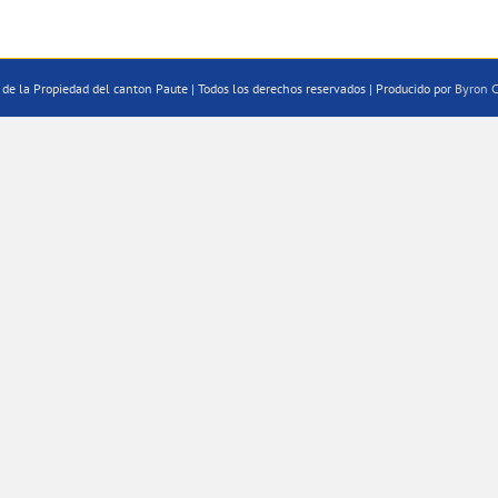
de la Propiedad del canton Paute | Todos los derechos reservados | Producido por
Byron C