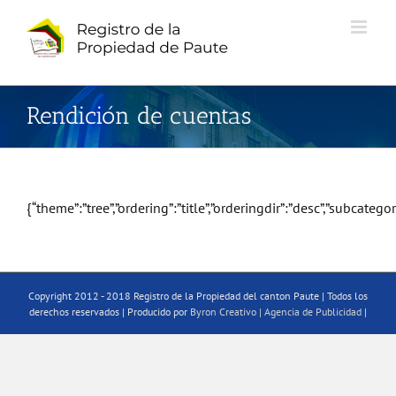
Saltar
al
contenido
Rendición de cuentas
{“theme”:”tree”,”ordering”:”title”,”orderingdir”:”desc”,”subcateg
Copyright 2012 - 2018 Registro de la Propiedad del canton Paute | Todos los
derechos reservados | Producido por
Byron Creativo | Agencia de Publicidad
|