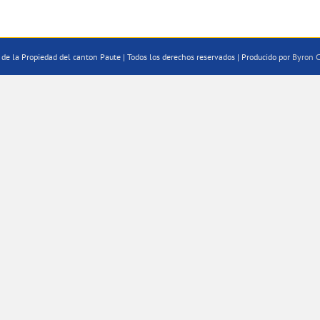
de la Propiedad del canton Paute | Todos los derechos reservados | Producido por
Byron C