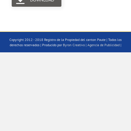
Copyright 2012 - 2018 Registro de la Propiedad del canton Paute | Todos los
derechos reservados | Producido por
Byron Creativo | Agencia de Publicidad
|