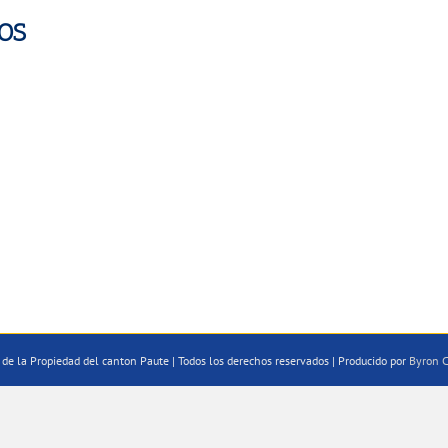
OS
de la Propiedad del canton Paute | Todos los derechos reservados | Producido por
Byron C