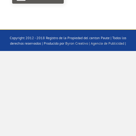
Copyright 2012 - 2018 Registro de la Propiedad del canton Paute | Todos los
derechos reservados | Producido por
Byron Creativo | Agencia de Publicidad
|