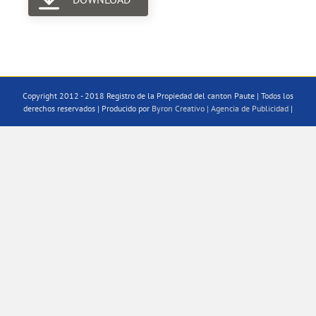
Copyright 2012 - 2018 Registro de la Propiedad del canton Paute | Todos los
derechos reservados | Producido por
Byron Creativo | Agencia de Publicidad
|