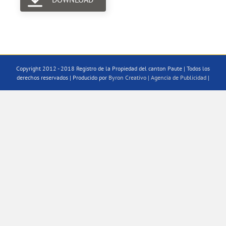
Copyright 2012 - 2018 Registro de la Propiedad del canton Paute | Todos los
derechos reservados | Producido por
Byron Creativo | Agencia de Publicidad
|