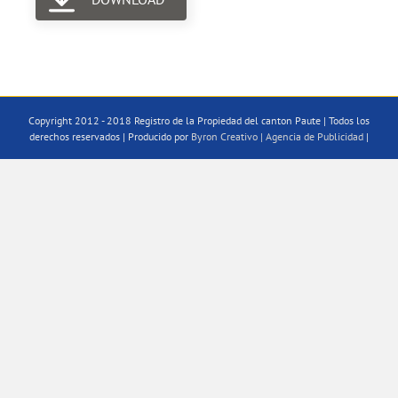
Copyright 2012 - 2018 Registro de la Propiedad del canton Paute | Todos los
derechos reservados | Producido por
Byron Creativo | Agencia de Publicidad
|