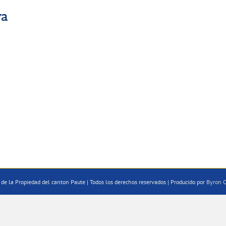
va
de la Propiedad del canton Paute | Todos los derechos reservados | Producido por
Byron C