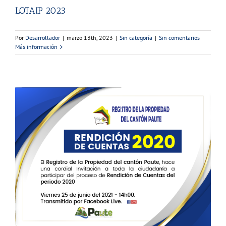
LOTAIP 2023
Por
Desarrollador
|
marzo 13th, 2023
|
Sin categoría
|
Sin comentarios
Más información