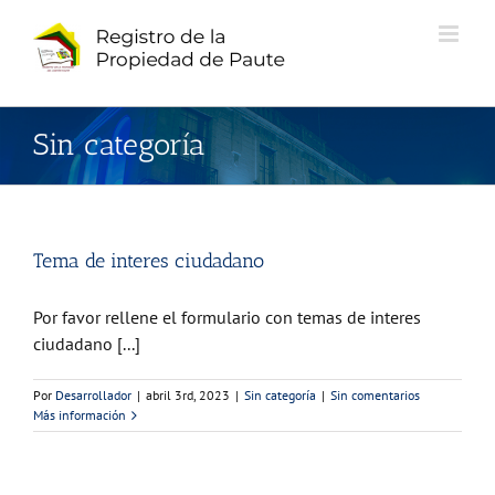
Saltar
al
contenido
Sin categoría
Tema de interes ciudadano
Por favor rellene el formulario con temas de interes
ciudadano [...]
Por
Desarrollador
|
abril 3rd, 2023
|
Sin categoría
|
Sin comentarios
Más información