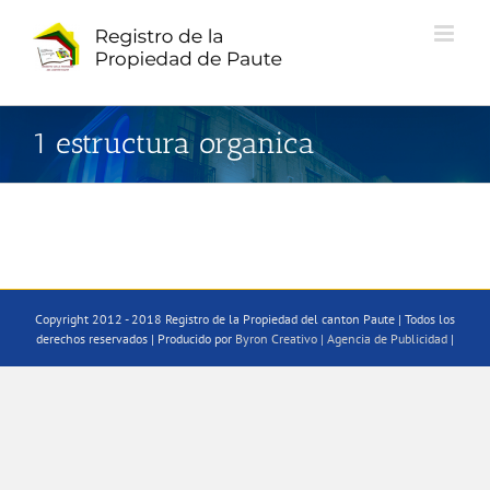
Saltar
al
contenido
1 estructura organica
Copyright 2012 - 2018 Registro de la Propiedad del canton Paute | Todos los
derechos reservados | Producido por
Byron Creativo | Agencia de Publicidad
|