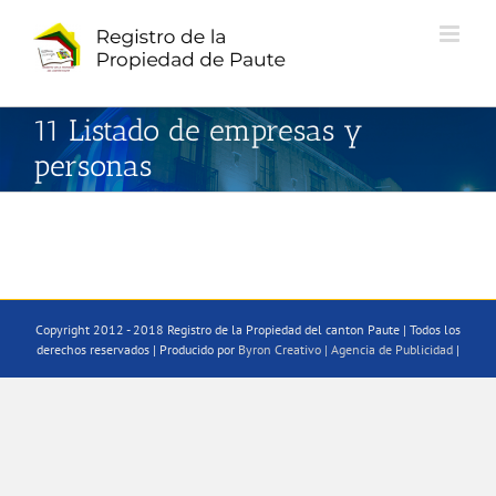
Saltar
al
contenido
11 Listado de empresas y
personas
Copyright 2012 - 2018 Registro de la Propiedad del canton Paute | Todos los
derechos reservados | Producido por
Byron Creativo | Agencia de Publicidad
|