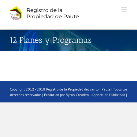
Saltar
al
contenido
12 Planes y Programas
Copyright 2012 - 2018 Registro de la Propiedad del canton Paute | Todos los
derechos reservados | Producido por
Byron Creativo | Agencia de Publicidad
|