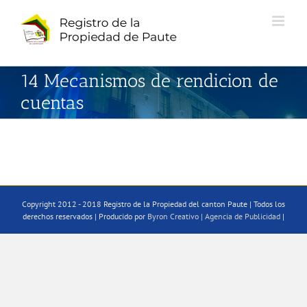
Saltar
al
contenido
14 Mecanismos de rendicion de
cuentas
Copyright 2012 - 2018 Registro de la Propiedad del canton Paute | Todos los
derechos reservados | Producido por
Byron Creativo | Agencia de Publicidad
|