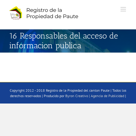
Saltar
al
contenido
16 Responsables del acceso de
informacion publica
Copyright 2012 - 2018 Registro de la Propiedad del canton Paute | Todos los
derechos reservados | Producido por
Byron Creativo | Agencia de Publicidad
|