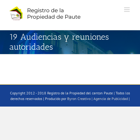
Saltar
al
contenido
19 Audiencias y reuniones
autoridades
Copyright 2012 - 2018 Registro de la Propiedad del canton Paute | Todos los
derechos reservados | Producido por
Byron Creativo | Agencia de Publicidad
|