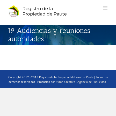
Saltar
al
contenido
19 Audiencias y reuniones
autoridades
Copyright 2012 - 2018 Registro de la Propiedad del canton Paute | Todos los
derechos reservados | Producido por
Byron Creativo | Agencia de Publicidad
|