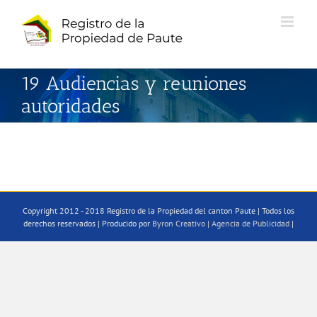
Saltar
al
contenido
19 Audiencias y reuniones
autoridades
Copyright 2012 - 2018 Registro de la Propiedad del canton Paute | Todos los
derechos reservados | Producido por
Byron Creativo | Agencia de Publicidad
|