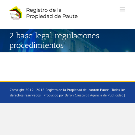
Saltar
al
contenido
2 base legal regulaciones
procedimientos
Copyright 2012 - 2018 Registro de la Propiedad del canton Paute | Todos los
derechos reservados | Producido por
Byron Creativo | Agencia de Publicidad
|