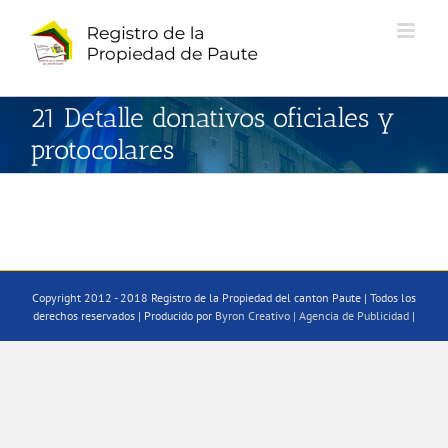
Saltar
al
contenido
21 Detalle donativos oficiales y
protocolares
Copyright 2012 - 2018 Registro de la Propiedad del canton Paute | Todos los
derechos reservados | Producido por
Byron Creativo | Agencia de Publicidad
|