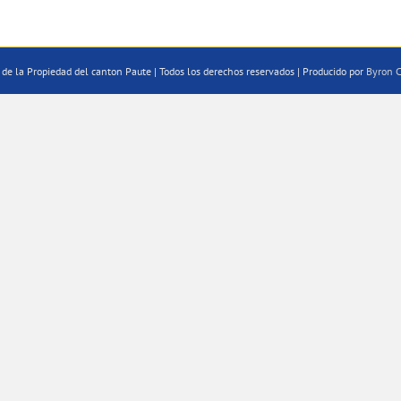
de la Propiedad del canton Paute | Todos los derechos reservados | Producido por
Byron C