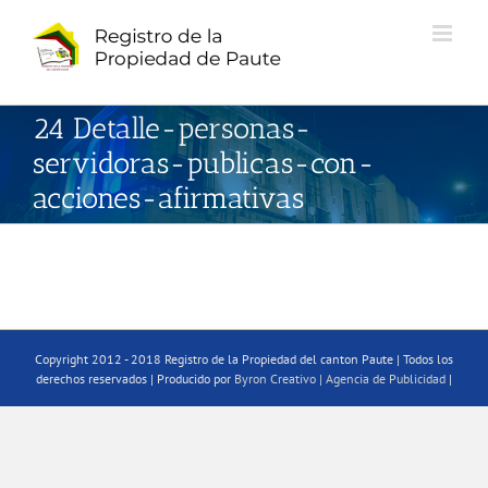
Saltar
al
contenido
24 Detalle-personas-
servidoras-publicas-con-
acciones-afirmativas
Copyright 2012 - 2018 Registro de la Propiedad del canton Paute | Todos los
derechos reservados | Producido por
Byron Creativo | Agencia de Publicidad
|